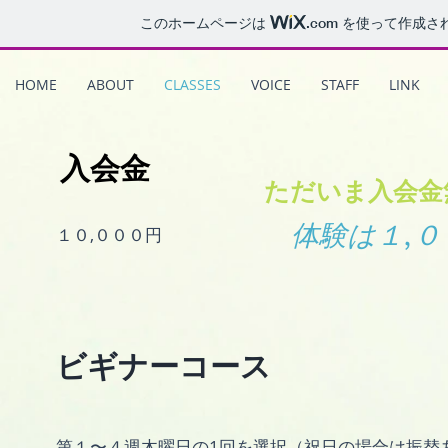
このホームページは
.com
を使って作成さ
HOME
ABOUT
CLASSES
VOICE
STAFF
LINK
入会金
ただいま入会金
体験は１,
１０,０００円
ビギナーコース
第１〜４週木曜日の1回を選択（祝日の場合は振替